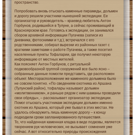
пространство.
Попробовать вновь отыскать каменные пирамиды, дольмен
и дорогу решили участники нынешней экспедиции. Ее
организатор и руководитель – краевед-любитель Антон
Горбунов, родившийся в Тулуне, а сейчас проживающий в
Красноярском крае. Готовясь к экспедиции, он занимался
сбором архивной информации Пугачева (записи из
дневника, фотоснимки и т.д.), встречался с его
родственниками, собирал вырезки из районных газет с
краткими заметками о работе Пугачева, а также посетил
населенные пункты Тофаларии, где получил некоторую
информацию от местных жителей.
Как поясняет Антон Горбунов, с ритуальной
подковообразной группой сооружений все было ясно –
собранные данные помогли представить, где расположен
объект. Месторасположение же каменного дольмена было
не совсем понятно. «По сведениям охотника из Аршана
(Тулунский район), тофалары называют дольмен
«молитвенником», и раньше рядом с ним шаманы проводили
свои обряды», – рассказывает организатор экспедиции.
Помог отыскать участникам экспедиции дольмен именно
охотник из Аршана, который уже бывал в этих местах. Не
удалось обнаружить лишь каменную дорогу – к концу
подходили сроки запланированного путешествия.
То, что найденная каменная кладка в виде подковы, является
творением рук человеческих, не вызывает сомнения уже
сейчас. А вот относительно природы происхождения