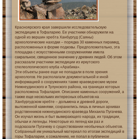
Красноярского края завершили исследовательскую
экспедицию в Тофаларию. Ее участники обнаружили на
одной из вершин хребта Ханбургуд (Саяны)
археологические находки – порядка 30 каменных пирамид,
расположенных в форме подковы. Предположительно, эта
площадка с искусственными сооружениями имела
сакральное, священное значение у древних людей. Об этом
рассказали участники экспедиции из иркутского
спелеологического клуба «Арабика».
Эти объекты ранее еще не попадали в поле зрения
археологов. Не располагали документальной и иной
информацией о сооружениях также краеведческие музеи
Нижнеудинского и Тулунского района, на границах которых
расположена Тофалария. Описание каменных сооружений, а
также еще нескольких интересных объектов на
Ханбургудском хребте – дольмена и древней дороги,
выложенной камнями, сохранились лишь в личных архивах
родственников нижнеудинского краеведа Михаила Пугачева.
Он изучал жизнь и быт вымирающего народа, их традиции,
обычаи и легенды. Некоторые из легенд как раз и
подсказали Пугачеву о существовании необычных объектов.
Собранный им уникальный материал по итогам экспедиций в
горы Тофаларии, к сожалению, не попал в публичное