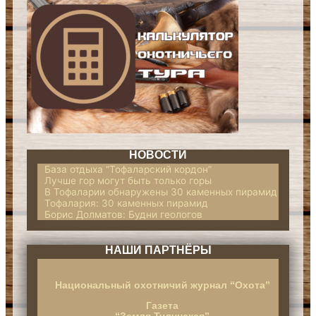
НОВОСТИ
База отдыха “Тофаларский кордон”
Лучше гор могут быть только горы
В Тофаларии обнаружены 30 каменных
пирамид
Тофалария: 30 каменных пирамид
Борис Долматов: Будни геологов
НАШИ ПАРТНЁРЫ
Национальный охотничий журнал “Охота”
Газета